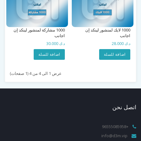
1000 لايك لمنشور لينكد إن
1000 مشاركة لمنشور لينكد إن
اجانب
اجانب
د.ك 28.000
د.ك 30.000
اضافة للسلة
اضافة للسلة
عرض 1 الى 4 من 4 (1 صفحات)
اتصل
نحن
+96555085958
info@d3m.vip