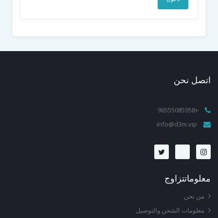
اتصل
نحن
+96555085958
info@d3m.vip
معلومات
تزاوج
من نحن
معلومات الشحن والتوصيل